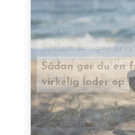
Sådan bruger tria
Sådan gør du en fr
forbedringer til a
virkelig lader op
resultater i hverd