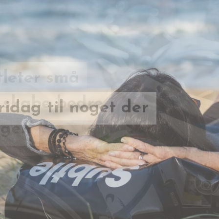
tleter små
idag til noget der
t skabe bedre
agen