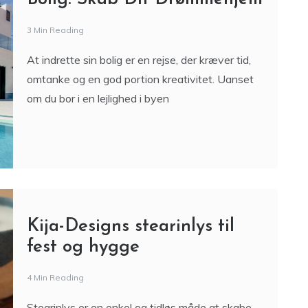
Bolig: Skab Dit Drømmehjem
3 Min Reading
At indrette sin bolig er en rejse, der kræver tid,
omtanke og en god portion kreativitet. Uanset
om du bor i en lejlighed i byen
Kija-Designs stearinlys til
fest og hygge
4 Min Reading
Stearinlys er en enkel og tidløs måde at skabe