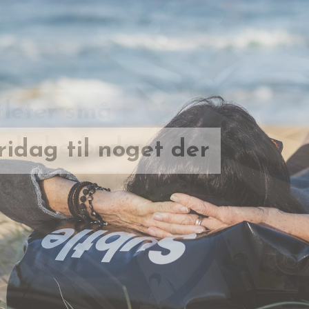
tleter små
idag til noget der
t skabe bedre
agen