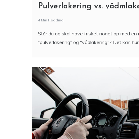
Pulverlakering vs. vådmlak
4 Min Reading
Står du og skal have frisket noget op med en 
“pulverlakering” og “vådlakering”? Det kan hur