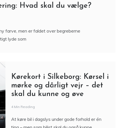
ering: Hvad skal du vælge?
ny farve, men er faldet over begreberne
tigt lyde som
Kørekort i Silkeborg: Kørsel i
mørke og dårligt vejr – det
skal du kunne og øve
4 Min Reading
At køre bil i dagslys under gode forhold er én
ting – men som bilist skal du også kunne