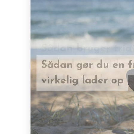
Sådan bruger tria
Sådan gør du en fr
forbedringer til a
virkelig lader op
resultater i hverd