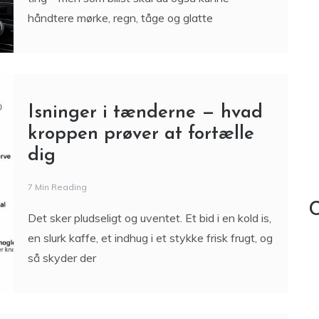
håndtere mørke, regn, tåge og glatte
Isninger i tænderne — hvad
kroppen prøver at fortælle
dig
7 Min Reading
C
Det sker pludseligt og uventet. Et bid i en kold is,
en slurk kaffe, et indhug i et stykke frisk frugt, og
så skyder der