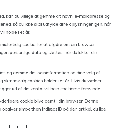
ed, kan du vælge at gemme dit navn, e-mailadresse og
ehed, så du ikke skal udfylde dine oplysninger igen, når
l holde i et år.
 midlertidig cookie for at afgøre om din browser
gen personlige data og slettes, når du lukker din
kies og gemme din logininformation og dine valg af
og skærmvalg cookies holder i et år. Hvis du vælger
 logger ud af din konto, vil login cookierne forsvinde.
n yderligere cookie blive gemt i din browser. Denne
 opgiver simpelthen indlægsID på den artikel, du lige