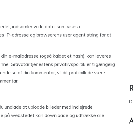
et, indsamler vi de data, som vises i
 IP-adresse og browserens user agent string for at
din e-mailadresse (også kaldet et hash), kan leveres
nne. Gravatar tjenestens privatlivspolitik er tilgængelig
endelse af din kommentar, vil dit profilbillede være
ommentar.
D
 du undlade at uploade billeder med indlejrede
nde på webstedet kan downloade og udtrække alle
A