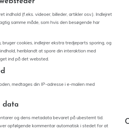
 websteder
indhold (f.eks. videoer, billeder, artikler osv.). Indlejret
øjagtig samme måde, som hvis den besøgende har
ruger cookies, indlejrer ekstra tredjeparts sporing, og
indhold, heriblandt at spore din interaktion med
ogget ind på det websted.
ed
koden, medtages din IP-adresse i e-mailen med
 data
entarer og dens metadata bevaret på ubestemt tid.
C
er opfølgende kommentar automatisk i stedet for at