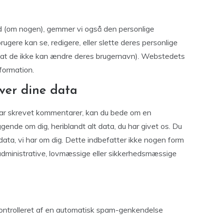
d (om nogen), gemmer vi også den personlige
 brugere kan se, redigere, eller slette deres personlige
e at de ikke kan ændre deres brugernavn). Webstedets
formation.
ver dine data
 har skrevet kommentarer, kan du bede om en
ggende om dig, heriblandt alt data, du har givet os. Du
 data, vi har om dig. Dette indbefatter ikke nogen form
f administrative, lovmæssige eller sikkerhedsmæssige
ontrolleret af en automatisk spam-genkendelse