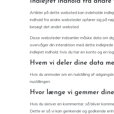
Indlejret indhold fra andre
Artikler på dette websted kan indeholde indlejret 
indhold fra andre websteder opfører sig på n
besøgt det andet websted.
Disse websteder indsamler måske data om dig, b
overvåger din interaktion med dette indlejrede 
indlejret indhold, hvis du har en konto og en l
Hvem vi deler dine data m
Hvis du anmoder om en nulstilling af adgangs
nustillingen.
Hvor længe vi gemmer dine
Hvis du skriver en kommentar, så bliver komm
Dette er så vi kan genkende og godkende enhv