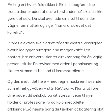
Én ting er i hvert fald sikkert: Skal du bogføre dine
transaktioner uden at miste forstanden, så skal du ikke
gøre det selv. Du skal overlade dine tal til dem, der
vågner om natten og siger “har vi afskrevet det
korrekt?”.
I vores elektroniske cigaret-tågede digitale virkelighed,
hvor bilag ryger hurtigere end morgenkaffe i en
opstart, har enhver visionær direktør brug for én vigtig
person i sit liv: En revisor med orden i penalhuset og
skruen strammet helt ind til kerneværdierne.
Og der, midt i det hele – med regnemaskinen hvilende
som et helligt våben – står RéVision+. Klar til at føre
dine bøger, dit selskab og dit stressniveau til nye
højder af professionel ro og kolonneopdelte
afklaringer.Så næste gang du tænker, at bogføring blot