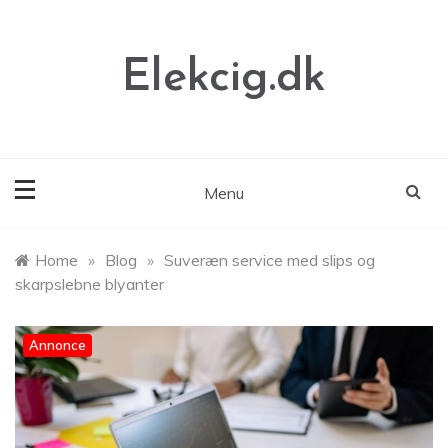
Skip
to
content
Elekcig.dk
Menu
Home
»
Blog
»
Suveræn service med slips og
skarpslebne blyanter
Annonce