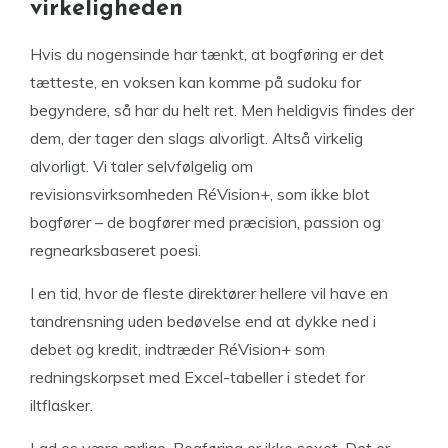
virkeligheden
Hvis du nogensinde har tænkt, at bogføring er det
tætteste, en voksen kan komme på sudoku for
begyndere, så har du helt ret. Men heldigvis findes der
dem, der tager den slags alvorligt. Altså virkelig
alvorligt. Vi taler selvfølgelig om
revisionsvirksomheden RéVision+, som ikke blot
bogfører – de bogfører med præcision, passion og
regnearksbaseret poesi.
I en tid, hvor de fleste direktører hellere vil have en
tandrensning uden bedøvelse end at dykke ned i
debet og kredit, indtræder RéVision+ som
redningskorpset med Excel-tabeller i stedet for
iltflasker.
Lad os være ærlige. Bogføring er ikke sexet. Det er