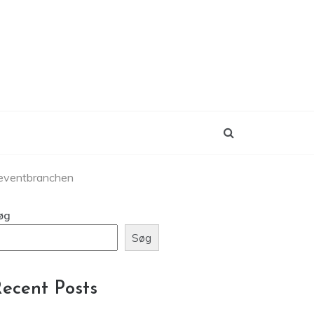
i eventbranchen
øg
Søg
ecent Posts