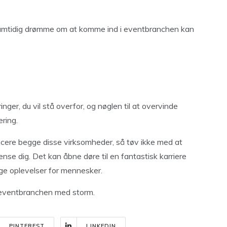
samtidig drømme om at komme ind i eventbranchen kan
nger, du vil stå overfor, og nøglen til at overvinde
ering.
alancere begge disse virksomheder, så tøv ikke med at
ænse dig. Det kan åbne døre til en fantastisk karriere
ige oplevelser for mennesker.
e eventbranchen med storm.
PINTEREST
LINKEDIN