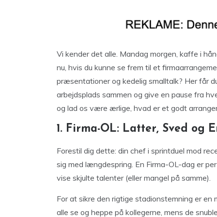
Vi kender det alle. Mandag morgen, kaffe i hå
nu, hvis du kunne se frem til et firmaarrangem
præsentationer og kedelig smalltalk? Her får d
arbejdsplads sammen og give en pause fra hve
og lad os være ærlige, hvad er et godt arrange
1. Firma-OL: Latter, Sved og
Forestil dig dette: din chef i sprintduel mod re
sig med længdespring. En Firma-OL-dag er perf
vise skjulte talenter (eller mangel på samme).
For at sikre den rigtige stadionstemning er en 
alle se og heppe på kollegerne, mens de snuble