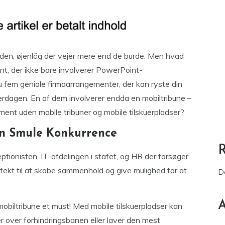
nden, øjenlåg der vejer mere end de burde. Men hvad
ent, der ikke bare involverer PowerPoint-
u fem geniale firmaarrangementer, der kan ryste din
rdagen. En af dem involverer endda en mobiltribune –
ment uden mobile tribuner og mobile tilskuerpladser?
 En Smule Konkurrence
ceptionisten, IT-afdelingen i stafet, og HR der forsøger
ekt til at skabe sammenhold og give mulighed for at
D
A
mobiltribune et must! Med mobile tilskuerpladser kan
r over forhindringsbanen eller laver den mest