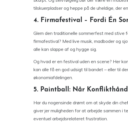
skarpt. Og selvfølgelig bør der være en mobiltri
tilskuerpladser og heppe på de uheldige, der end
4. Firmafestival – Fordi Én S
Glem den traditionelle sommerfest med stive for
firmafestival? Med live musik, madboder og sjo
alle kan slappe af og hygge sig.
Og hvad er en festival uden en scene? Her komm
kan alle få en god udsigt til bandet – eller ti
økonomiafdelingen.
5. Paintball: Når Konflikthån
Har du nogensinde drømt om at skyde din chef –
giver jer muligheden for at arbejde sammen i te
eventuel arbejdsrelateret frustration.