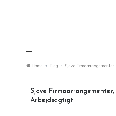
Skip
to
content
Home
»
Blog
»
Sjove Firmaarrangementer, 
Sjove Firmaarrangementer,
Arbejdsagtigt!