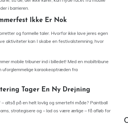
bune, så de, der ikke kører, kan nyde racet fra mobile
er i barrieren.
ommerfest Ikke Er Nok
retter og formelle taler. Hvorfor ikke lave jeres egen
ve aktiviteter kan I skabe en festivalstemning, hvor
er mobile tribuner ind i billedet! Med en mobiltribune
l den uforglemmelige karaokeoptræden fra
dtering Tager En Ny Drejning
 altså på en helt lovlig og smertefri måde? Paintball
ams, strategisere og – lad os være ærlige – få afløb for
C