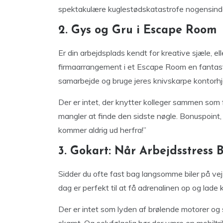
spektakulære kuglestødskatastrofe nogensind
2. Gys og Gru i Escape Room
Er din arbejdsplads kendt for kreative sjæle, elle
firmaarrangement i et Escape Room en fantastisk 
samarbejde og bruge jeres knivskarpe kontorhje
Der er intet, der knytter kolleger sammen som fø
mangler at finde den sidste nøgle. Bonuspoint,
kommer aldrig ud herfra!”
3. Gokart: Når Arbejdsstress Bl
Sidder du ofte fast bag langsomme biler på vej
dag er perfekt til at få adrenalinen op og lade
Der er intet som lyden af brølende motorer og s