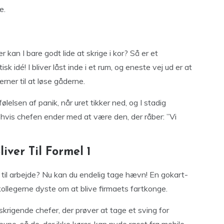
e.
r kan I bare godt lide at skrige i kor? Så er et
idé! I bliver låst inde i et rum, og eneste vej ud er at
rner til at løse gåderne.
lelsen af panik, når uret tikker ned, og I stadig
 hvis chefen ender med at være den, der råber: ”Vi
iver Til Formel 1
 til arbejde? Nu kan du endelig tage hævn! En gokart-
 kollegerne dyste om at blive firmaets fartkonge.
krigende chefer, der prøver at tage et sving for