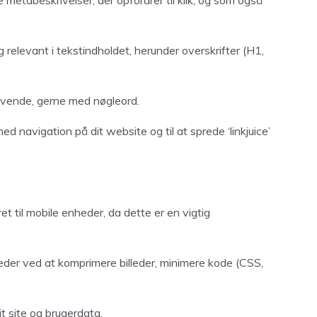
metabeskrivelser, der opfordrer til klik, og som også
g relevant i tekstindholdet, herunder overskrifter (H1,
rivende, gerne med nøgleord.
med navigation på dit website og til at sprede ‘linkjuice’
ret til mobile enheder, da dette er en vigtig
der ved at komprimere billeder, minimere kode (CSS,
t site og brugerdata.