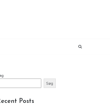
øg
Søg
ecent Posts