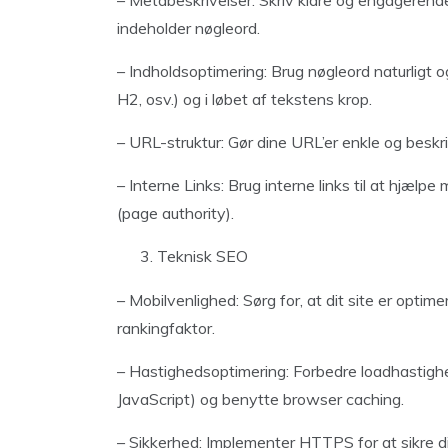
– Metabeskrivelser: Skriv klare og engagerende 
indeholder nøgleord.
– Indholdsoptimering: Brug nøgleord naturligt o
H2, osv.) og i løbet af tekstens krop.
– URL-struktur: Gør dine URL’er enkle og besk
– Interne Links: Brug interne links til at hjælpe 
(page authority).
Teknisk SEO
– Mobilvenlighed: Sørg for, at dit site er optime
rankingfaktor.
– Hastighedsoptimering: Forbedre loadhastighe
JavaScript) og benytte browser caching.
– Sikkerhed: Implementer HTTPS for at sikre di