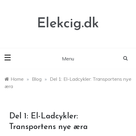
Skip
to
content
Elekcig.dk
Menu
Home
»
Blog
»
Del 1: El-Ladcykler: Transportens nye
æra
Del 1: El-Ladcykler:
Transportens nye æra