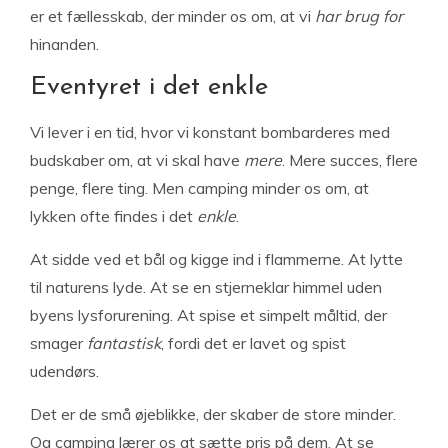
er et fællesskab, der minder os om, at vi
har brug for
hinanden.
Eventyret i det enkle
Vi lever i en tid, hvor vi konstant bombarderes med
budskaber om, at vi skal have
mere
. Mere succes, flere
penge, flere ting. Men camping minder os om, at
lykken ofte findes i det
enkle
.
At sidde ved et bål og kigge ind i flammerne. At lytte
til naturens lyde. At se en stjerneklar himmel uden
byens lysforurening. At spise et simpelt måltid, der
smager
fantastisk
, fordi det er lavet og spist
udendørs.
Det er de små øjeblikke, der skaber de store minder.
Og camping lærer os at sætte pris på dem. At se