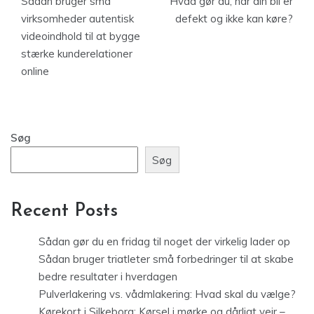
Sådan bruger små
Hvad gør du, når din bil er
virksomheder autentisk
defekt og ikke kan køre?
videoindhold til at bygge
stærke kunderelationer
online
Søg
Søg
Recent Posts
Sådan gør du en fridag til noget der virkelig lader op
Sådan bruger triatleter små forbedringer til at skabe
bedre resultater i hverdagen
Pulverlakering vs. vådmlakering: Hvad skal du vælge?
Kørekort i Silkeborg: Kørsel i mørke og dårligt vejr –