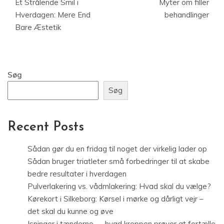
Et Strålende Smil i
Myter om filler
Hverdagen: Mere End
behandlinger
Bare Æstetik
Søg
Søg
Recent Posts
Sådan gør du en fridag til noget der virkelig lader op
Sådan bruger triatleter små forbedringer til at skabe
bedre resultater i hverdagen
Pulverlakering vs. vådmlakering: Hvad skal du vælge?
Kørekort i Silkeborg: Kørsel i mørke og dårligt vejr –
det skal du kunne og øve
Isninger i tænderne — hvad kroppen prøver at fortælle