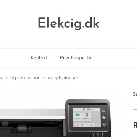
Elekcig.dk
Kontakt
Privatlivspolitik
ler til professionelle arbejdspladser
S
R