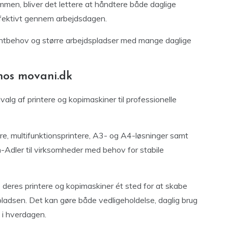
mmen, bliver det lettere at håndtere både daglige
fektivt gennem arbejdsdagen.
ntbehov og større arbejdspladser med mange daglige
hos movani.dk
alg af printere og kopimaskiner til professionelle
re, multifunktionsprintere, A3- og A4-løsninger samt
h-Adler til virksomheder med behov for stabile
deres printere og kopimaskiner ét sted for at skabe
ladsen. Det kan gøre både vedligeholdelse, daglig brug
 i hverdagen.