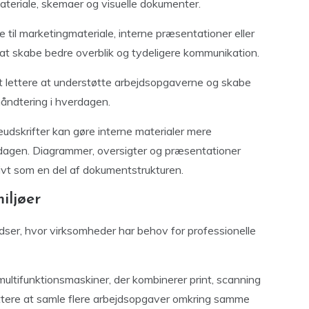
ateriale, skemaer og visuelle dokumenter.
til marketingmateriale, interne præsentationer eller
l at skabe bedre overblik og tydeligere kommunikation.
et lettere at understøtte arbejdsopgaverne og skabe
åndtering i hverdagen.
udskrifter kan gøre interne materialer mere
igdagen. Diagrammer, oversigter og præsentationer
tivt som en del af dokumentstrukturen.
iljøer
er, hvor virksomheder har behov for professionelle
ltifunktionsmaskiner, der kombinerer print, scanning
lettere at samle flere arbejdsopgaver omkring samme