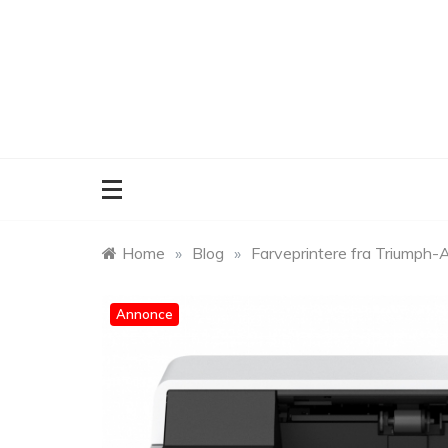
Skip
to
content
Home
»
Blog
»
Farveprintere fra Triumph-Ad
Annonce